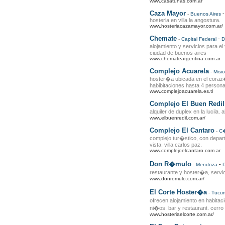
www.casatunas.com.ar
Caza Mayor
-
Buenos Aires
hosteria en villa la angostura.
www.hosteriacazamayor.com.ar/
Chemate
-
-
Capital Federal
D
alojamiento y servicios para e
ciudad de buenos aires
www.chemateargentina.com.ar
Complejo Acuarela
-
Misi
hoster�a ubicada en el coraz
habibitaciones hasta 4 persona
www.complejoacuarela.es.tl
Complejo El Buen Redil
alquiler de duplex en la lucila. 
www.elbuenredil.com.ar/
Complejo El Cantaro
-
C
complejo tur�stico, con depart
vista. villa carlos paz.
www.complejoelcantaro.com.ar
Don R�mulo
-
-
Mendoza
D
restaurante y hoster�a, servic
www.donromulo.com.ar/
El Corte Hoster�a
-
Tucu
ofrecen alojamiento en habitac
ni�os, bar y restaurant. cerro 
www.hosteriaelcorte.com.ar/