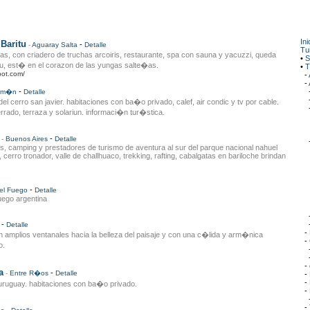
Ini
 Baritu
-
-
Aguaray
Salta
Detalle
Tu
, con criadero de truchas arcoiris, restaurante, spa con sauna y yacuzzi, queda
•
S
tu, est� en el corazon de las yungas salte�as.
•
T
pot.com/
-
-
-
um�n
Detalle
el cerro san javier. habitaciones con ba�o privado, calef, air condic y tv por cable.
rrado, terraza y solariun. informaci�n tur�stica.
-
-
Buenos Aires
Detalle
as, camping y prestadores de turismo de aventura al sur del parque nacional nahuel
, cerro tronador, valle de challhuaco, trekking, rafting, cabalgatas en bariloche brindan
-
del Fuego
Detalle
fuego argentina
-
Detalle
-
 amplios ventanales hacia la belleza del paisaje y con una c�lida y arm�nica
-
o.
-
a
-
-
Entre R�os
Detalle
-
-
ruguay. habitaciones con ba�o privado.
-
-