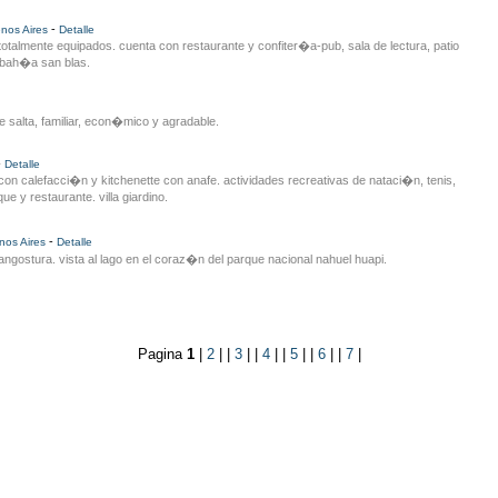
-
nos Aires
Detalle
otalmente equipados. cuenta con restaurante y confiter�a-pub, sala de lectura, patio
 bah�a san blas.
e salta, familiar, econ�mico y agradable.
-
Detalle
on calefacci�n y kitchenette con anafe. actividades recreativas de nataci�n, tenis,
e y restaurante. villa giardino.
-
nos Aires
Detalle
angostura. vista al lago en el coraz�n del parque nacional nahuel huapi.
Pagina
1
|
2
| |
3
| |
4
| |
5
| |
6
| |
7
|