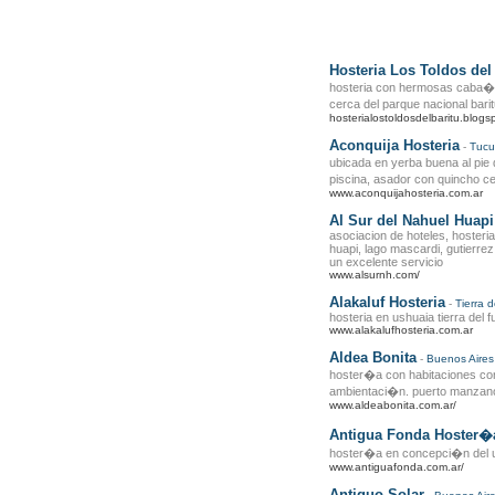
Hosteria Los Toldos del
hosteria con hermosas caba�as
cerca del parque nacional bari
hosterialostoldosdelbaritu.blogs
Aconquija Hosteria
-
Tuc
ubicada en yerba buena al pie d
piscina, asador con quincho ce
www.aconquijahosteria.com.ar
Al Sur del Nahuel Huapi
asociacion de hoteles, hosteri
huapi, lago mascardi, gutierrez
un excelente servicio
www.alsurnh.com/
Alakaluf Hosteria
-
Tierra 
hosteria en ushuaia tierra del 
www.alakalufhosteria.com.ar
Aldea Bonita
-
Buenos Aires
hoster�a con habitaciones con
ambientaci�n. puerto manzan
www.aldeabonita.com.ar/
Antigua Fonda Hoster�
hoster�a en concepci�n del u
www.antiguafonda.com.ar/
Antiguo Solar