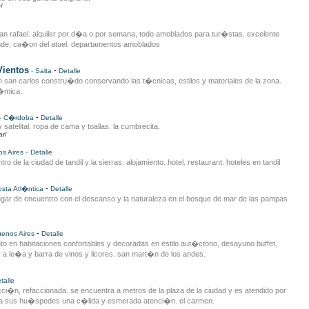
/
an rafael. alquiler por d�a o por semana, todo amoblados para tur�stas. excelente
nde, ca�on del atuel. departamentos amoblados
Vientos
-
-
Salta
Detalle
san carlos constru�do conservando las t�cnicas, estilos y materiales de la zona.
�mica.
-
-
C�rdoba
Detalle
 satelital, ropa de cama y toallas. la cumbrecita.
r/
-
s Aires
Detalle
 de la ciudad de tandil y la sierras. alojamiento. hotel. restaurant. hoteles en tandil
-
sta Atl�ntica
Detalle
lugar de encuentro con el descanso y la naturaleza en el bosque de mar de las pampas
-
enos Aires
Detalle
to en habitaciones confortables y decoradas en estilo aut�ctono, desayuno buffet,
 a le�a y barra de vinos y licores. san mart�n de los andes.
talle
cci�n, refaccionada. se encuentra a metros de la plaza de la ciudad y es atendido por
 a sus hu�spedes una c�lida y esmerada atenci�n. el carmen.