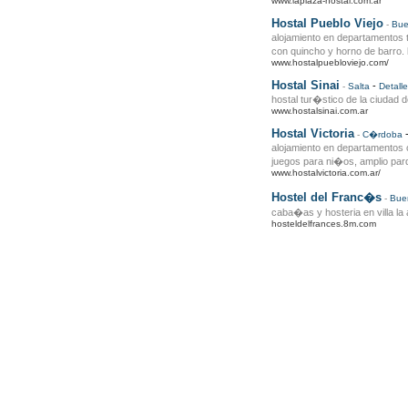
www.laplaza-hostal.com.ar
Hostal Pueblo Viejo
-
Bue
alojamiento en departamentos t
con quincho y horno de barro.
www.hostalpuebloviejo.com/
Hostal Sinai
-
-
Salta
Detalle
hostal tur�stico de la ciudad d
www.hostalsinai.com.ar
Hostal Victoria
-
C�rdoba
alojamiento en departamentos c
juegos para ni�os, amplio parqu
www.hostalvictoria.com.ar/
Hostel del Franc�s
-
Bue
caba�as y hosteria en villa la 
hosteldelfrances.8m.com