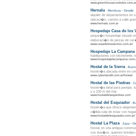
www.greenhousecordoba.com.ar
Hernalu
-
-
Mendoza
Detalle
alquiler de departamentos en s
ubicaci�n, camino a valle gra
www.hernalu.com.ar
Hospedaje Casa de los 
peque�o hospedaje situado en 
elaboraci�n de piezas de cer
www.casadelosvientos.com.ar/
Hospedaje La Campana
habitaciones con kitchenette, tv
www.hospedajelacampana.com.a
Hostal de la Sierra
-
Bueno
hoster�a ubicada entre en centro
www.cybertandil.com.ar/hostal
Hostal de las Piedras
-
Co
hoster�a ideal para parejas. 
y a 100 m del mar.
www.hostaldelaspiedras.com
Hostal del Esquiador
-
Bu
hoster�a que ofrece alojamien
c�lida sala de estar con hogar
www.hostaldelesquiador.com.ar/
Hostal La Plaza
-
-
Jujuy
De
hostal, es una antigua constru
sus due�os, quienes brindan