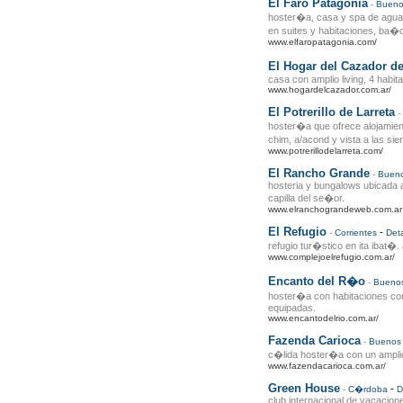
El Faro Patagonia
-
Bueno
hoster�a, casa y spa de aguas d
en suites y habitaciones, ba�o
www.elfaropatagonia.com/
El Hogar del Cazador 
casa con amplio living, 4 habita
www.hogardelcazador.com.ar/
El Potrerillo de Larreta
-
hoster�a que ofrece alojamient
chim, a/acond y vista a las sier
www.potrerillodelarreta.com/
El Rancho Grande
-
Bueno
hosteria y bungalows ubicada a
capilla del se�or.
www.elranchograndeweb.com.ar
El Refugio
-
-
Corrientes
Deta
refugio tur�stico en ita ibat�
www.complejoelrefugio.com.ar/
Encanto del R�o
-
Buenos
hoster�a con habitaciones con
equipadas.
www.encantodelrio.com.ar/
Fazenda Carioca
-
Buenos 
c�lida hoster�a con un amplio
www.fazendacarioca.com.ar/
Green House
-
-
C�rdoba
D
club internacional de vacacione