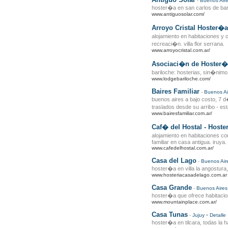
-
Buenos Air
hoster�a en san carlos de bar
www.antiguosolar.com/
Arroyo Cristal Hoster�a
alojamiento en habitaciones y
recreaci�n. villa flor serrana.
www.arroyocristal.com.ar/
Asociaci�n de Hoster�
bariloche: hosterias, sin�nimo
www.lodgebariloche.com/
Baires Familiar
-
Buenos Ai
buenos aires a bajo costo, 7 d
traslados desde su arribo - es
www.bairesfamiliar.com.ar/
Caf� del Hostal - Hoste
alojamiento en habitaciones c
familiar en casa antigua. iruya.
www.cafedelhostal.com.ar/
Casa del Lago
-
Buenos Air
hoster�a en villa la angostura
www.hosteriacasadelago.com.ar
Casa Grande
-
Buenos Aires
hoster�a que ofrece habitacio
www.mountainplace.com.ar/
Casa Tunas
-
-
Jujuy
Detalle
hoster�a en tilcara, todas la 