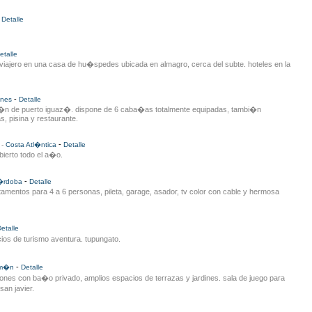
-
Detalle
etalle
l viajero en una casa de hu�spedes ubicada en almagro, cerca del subte. hoteles en la
-
ones
Detalle
�n de puerto iguaz�. dispone de 6 caba�as totalmente equipadas, tambi�n
s, pisina y restaurante.
-
-
Costa Atl�ntica
Detalle
abierto todo el a�o.
-
�rdoba
Detalle
amentos para 4 a 6 personas, pileta, garage, asador, tv color con cable y hermosa
etalle
ios de turismo aventura. tupungato.
-
m�n
Detalle
iones con ba�o privado, amplios espacios de terrazas y jardines. sala de juego para
san javier.