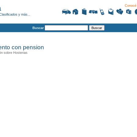
Conocé 
a
Clasificados y más...
Buscar
iento con pension
ón sobre Hosterias