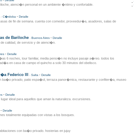
-
es
Detalle
-
iloche, atenci�n personal en un ambiente �ntimo y confortable.
-
-
-
C�rdoba
Detalle
 casas de fin de semana. cuenta con comedor, proveedur�a, asadores, salas de
as de Bariloche
-
-
Buenos Aires
Detalle
 de calidad, de servicio y de atenci�n.
-
res
Detalle
�as 6 noches, tour familiar, media pensi�n no incluye pasaje a�reo. todos los
tad�a en casa de campo el quincho a solo 30 minutos del obelisco.
r�a Federico III
-
-
Salta
Detalle
on ba�o privado, patio espa�ol, terraza panor�mica, restaurante y confiter�a, museo
-
es
Detalle
, lugar ideal para aquellos que aman la naturaleza. excursiones.
-
Detalle
nes totalmente equipadas con vistas a los bosques.
habitaciones con ba�o privado. hosterias en jujuy