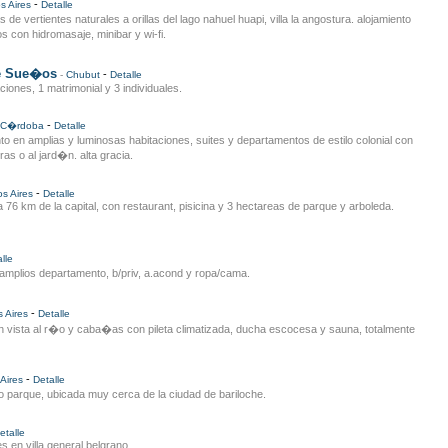
-
s Aires
Detalle
e vertientes naturales a orillas del lago nahuel huapi, villa la angostura. alojamiento
s con hidromasaje, minibar y wi-fi.
de Sue�os
-
-
Chubut
Detalle
ciones, 1 matrimonial y 3 individuales.
-
C�rdoba
Detalle
o en amplias y luminosas habitaciones, suites y departamentos de estilo colonial con
ras o al jard�n. alta gracia.
-
s Aires
Detalle
 76 km de la capital, con restaurant, pisicina y 3 hectareas de parque y arboleda.
lle
. amplios departamento, b/priv, a.acond y ropa/cama.
-
 Aires
Detalle
 vista al r�o y caba�as con pileta climatizada, ducha escocesa y sauna, totalmente
-
Aires
Detalle
 parque, ubicada muy cerca de la ciudad de bariloche.
etalle
s en villa general belgrano.