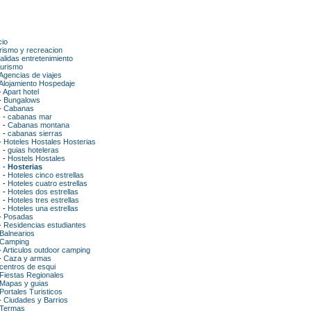
cio
rismo y recreacion
alidas entretenimiento
urismo
Agencias de viajes
Alojamiento Hospedaje
-
Apart hotel
-
Bungalows
-
Cabanas
-
cabanas mar
-
Cabanas montana
-
cabanas sierras
-
Hoteles Hostales Hosterias
-
guias hoteleras
-
Hostels Hostales
-
Hosterias
-
Hoteles cinco estrellas
-
Hoteles cuatro estrellas
-
Hoteles dos estrellas
-
Hoteles tres estrellas
-
Hoteles una estrellas
-
Posadas
-
Residencias estudiantes
Balnearios
Camping
-
Articulos outdoor camping
-
Caza y armas
centros de esqui
Fiestas Regionales
Mapas y guias
Portales Turisticos
-
Ciudades y Barrios
Termas