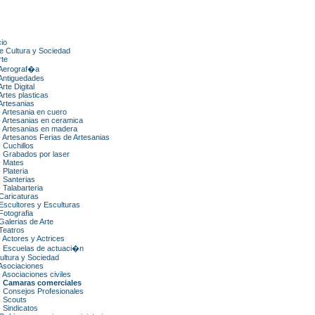
cio
e Cultura y Sociedad
rte
Aerograf�a
Antiguedades
Arte Digital
Artes plasticas
Artesanias
-
Artesania en cuero
-
Artesanias en ceramica
-
Artesanias en madera
-
Artesanos Ferias de Artesanias
-
Cuchillos
-
Grabados por laser
-
Mates
-
Plateria
-
Santerias
-
Talabarteria
Caricaturas
Escultores y Esculturas
Fotografia
Galerias de Arte
Teatros
-
Actores y Actrices
-
Escuelas de actuaci�n
ultura y Sociedad
Asociaciones
-
Asociaciones civiles
-
Camaras comerciales
-
Consejos Profesionales
-
Scouts
-
Sindicatos