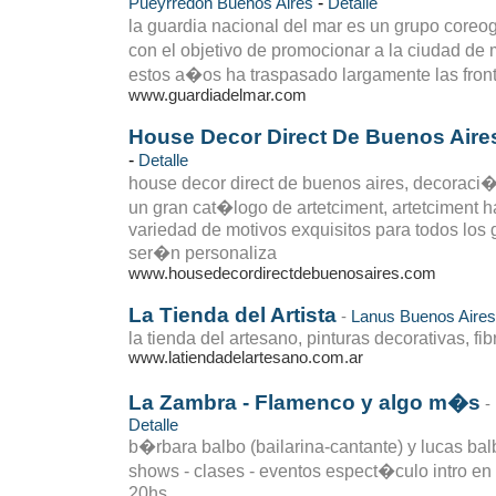
-
Pueyrredon
Buenos Aires
Detalle
la guardia nacional del mar es un grupo core
con el objetivo de promocionar a la ciudad de 
estos a�os ha traspasado largamente las front
www.guardiadelmar.com
House Decor Direct De Buenos Aire
-
Detalle
house decor direct de buenos aires, decoraci�n
un gran cat�logo de artetciment, artetciment h
variedad de motivos exquisitos para todos los 
ser�n personaliza
www.housedecordirectdebuenosaires.com
La Tienda del Artista
-
Lanus
Buenos Aires
la tienda del artesano, pinturas decorativas, fib
www.latiendadelartesano.com.ar
La Zambra - Flamenco y algo m�s
-
Detalle
b�rbara balbo (bailarina-cantante) y lucas bal
shows - clases - eventos espect�culo intro en 
20hs.