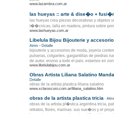
www.lazambra.com.ar
las hueyas :: arte & dise�o + fusi�
las hueyas crea piezas decorativas y objetos ut
t��cnicas, talla en madera, pintura sobre porc
www.lashueyas.com.ar
Libelula Bijou Bijouterie y accesor
-
Aires
Detalle
bijouterie y accesorios de moda, joyeria conte
pulseras, colgantes, gargantillas de piedras na
de autor. envios a todo el pais. estamos en zo
www.libelulabijou.com.ar
Obras Artista Liliana Salatino Mand
Detalle
obras de la artista plastica liliana salatino
www.xclaroscuro.com.ar/liliana_salatino.htm
obras de la artista plastica tricia
-
Almi
obras de la artista pl�stica argentina tricia, pa
retratos, flores, marinas. sus sue�os y el proy