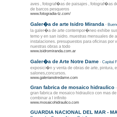
aves , fotograf�as de paisajes , fotograf�as d
de barcos pesqueros
www.fotogradia-tz.com/
Galer�a de arte Isidro Miranda
-
Bueno
la galer�a de arte contempor�neo exhibe sus 
temo y en san isidro. muestras mensuales de a
instalaciones. presupuestos para oficinas por 
nuestras obras a todo
www.isidromiranda.com.ar
Galer�a de Arte Notre Dame
-
Capital 
exposici�n y venta de obras de arte, pintura, e
salones,concursos.
www.galerianotredame.com
Gran fabrica de mosaico hidraulico
gran fabrica de mosaico hidraulico con mas de
combinar a l infinito
www.mosaicohidraulico.com
GUARDIA NACIONAL DEL MAR - M