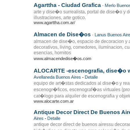
Agarttha - Ciudad Grafica
-
Merlo
Buenos
arte y dise�o surrealista, portal de dise�o y de
illustraciones, arte gotico.
www.agarttha.com.ar/
Almacen de Dise�os
-
Lanus
Buenos Air
almacen de dise�o, espacio de decoracion y a
decorativos, living, comedores, iluminacion, cua
esencias, hornitos
www.almacendedise�os.com
ALOCARTE -escenografia, dise�o w
-
Avellaneda
Buenos Aires
Detalle
equipo de art�stas dedicados al dise�o y rea
escenogr�ficos, escenograf�as virtuales (pro
cat�logo para alquiler de escenografia y objet
www.alocarte.com.ar
Antique Decor Direct De Buenos Air
-
Aires
Detalle
antique decor direct de buenos airessu decor