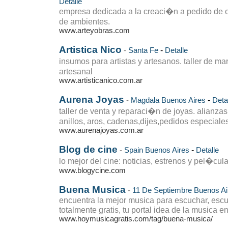
Detalle
empresa dedicada a la creaci�n a pedido de o
de ambientes.
www.arteyobras.com
Artistica Nico
-
-
Santa Fe
Detalle
insumos para artistas y artesanos. taller de 
artesanal
www.artisticanico.com.ar
Aurena Joyas
-
-
Magdala
Buenos Aires
Deta
taller de venta y reparaci�n de joyas. alianza
anillos, aros, cadenas,dijes,pedidos especiales
www.aurenajoyas.com.ar
Blog de cine
-
-
Spain
Buenos Aires
Detalle
lo mejor del cine: noticias, estrenos y pel�cula
www.blogycine.com
Buena Musica
-
11 De Septiembre
Buenos Ai
encuentra la mejor musica para escuchar, esc
totalmente gratis, tu portal idea de la musica en
www.hoymusicagratis.com/tag/buena-musica/