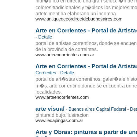
hidr�ulico en directo una gran selecci�n de 
colores tradicionales y t�picos los mejores mo
artetciment ha elaborado un incompa
www.antiquedecordirectdebuenosaires.com
Arte en Corrientes - Portal de Artist
-
Detalle
portal de artistas correntinos, donde se encuen
de la provincia de correintes.
www.arteencorrientes.com.ar
Arte en Corrientes - Portal de Artist
-
Corrientes
Detalle
portal de art�stas correntinos, galer�a e histor
m�s. arte correntino donde se encuentra un regi
localidades.
www.arteencorrientes.com
arte visual
-
-
Buenos aires
Capital Federal
Det
pintura,dibujo,ilustracion
www.ledapingas.com.ar
Arte y Obras: pinturas a partir de u