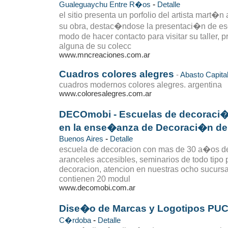
-
Gualeguaychu
Entre R�os
Detalle
el sitio presenta un porfolio del artista mart�n
su obra, destac�ndose la presentaci�n de esc
modo de hacer contacto para visitar su taller, 
alguna de su colecc
www.mncreaciones.com.ar
Cuadros colores alegres
-
Abasto
Capita
cuadros modernos colores alegres. argentina
www.coloresalegres.com.ar
DECOmobi - Escuelas de decoraci�n.
en la ense�anza de Decoraci�n de 
-
Buenos Aires
Detalle
escuela de decoracion con mas de 30 a�os de 
aranceles accesibles, seminarios de todo tipo 
decoracion, atencion en nuestras ocho sucursa
contienen 20 modul
www.decomobi.com.ar
Dise�o de Marcas y Logotipos P
-
C�rdoba
Detalle