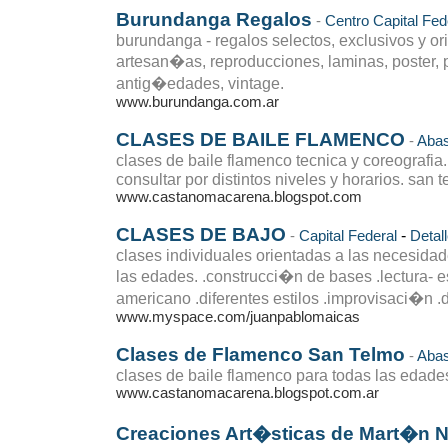
Burundanga Regalos
-
Centro
Capital Fed
burundanga - regalos selectos, exclusivos y ori
artesan�as, reproducciones, laminas, poster, p
antig�edades, vintage.
www.burundanga.com.ar
CLASES DE BAILE FLAMENCO
-
Abas
clases de baile flamenco tecnica y coreografia.
consultar por distintos niveles y horarios. san 
www.castanomacarena.blogspot.com
CLASES DE BAJO
-
-
Capital Federal
Detal
clases individuales orientadas a las necesida
las edades. .construcci�n de bases .lectura- e
americano .diferentes estilos .improvisaci�n .d
www.myspace.com/juanpablomaicas
Clases de Flamenco San Telmo
-
Abas
clases de baile flamenco para todas las edade
www.castanomacarena.blogspot.com.ar
Creaciones Art�sticas de Mart�n