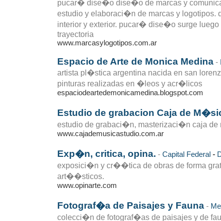
pucar� dise�o dise�o de marcas y comunica
estudio y elaboraci�n de marcas y logotipos. d
interior y exterior. pucar� dise�o surge lue
trayectoria
www.marcasylogotipos.com.ar
Espacio de Arte de Monica Medina
-
artista pl�stica argentina nacida en san loren
pinturas realizadas en �leos y acr�licos
espaciodeartedemonicamedina.blogspot.com
Estudio de grabacion Caja de M�si
estudio de grabaci�n, masterizaci�n caja de m
www.cajademusicastudio.com.ar
Exp�n, critica, opina.
-
-
Capital Federal
D
exposici�n y cr��tica de obras de forma gratu
art��sticos.
www.opinarte.com
Fotograf�a de Paisajes y Fauna
-
Me
colecci�n de fotograf�as de paisajes y de fau