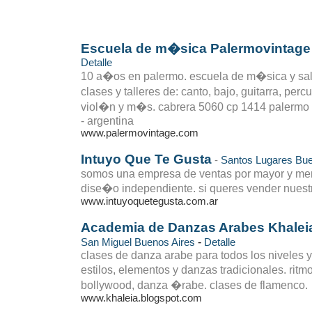
Escuela de m�sica Palermovintage
Detalle
10 a�os en palermo. escuela de m�sica y sal
clases y talleres de: canto, bajo, guitarra, per
viol�n y m�s. cabrera 5060 cp 1414 palermo vi
- argentina
www.palermovintage.com
Intuyo Que Te Gusta
-
Santos Lugares
Bue
somos una empresa de ventas por mayor y me
dise�o independiente. si queres vender nuestr
www.intuyoquetegusta.com.ar
Academia de Danzas Arabes Khalei
-
San Miguel
Buenos Aires
Detalle
clases de danza arabe para todos los niveles y
estilos, elementos y danzas tradicionales. ritm
bollywood, danza �rabe. clases de flamenco.
www.khaleia.blogspot.com