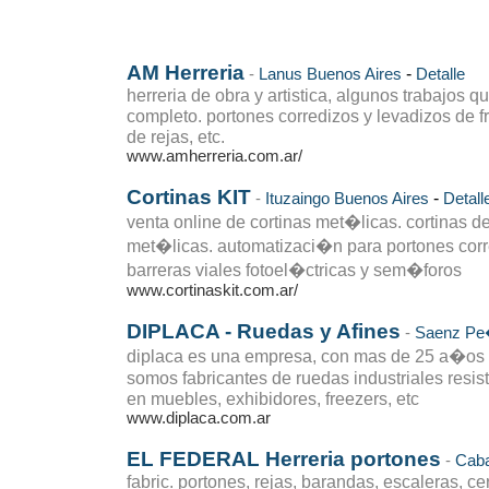
AM Herreria
-
-
Lanus
Buenos Aires
Detalle
herreria de obra y artistica, algunos trabajos q
completo. portones corredizos y levadizos de fr
de rejas, etc.
www.amherreria.com.ar/
Cortinas KIT
-
-
Ituzaingo
Buenos Aires
Detall
venta online de cortinas met�licas. cortinas d
met�licas. automatizaci�n para portones corre
barreras viales fotoel�ctricas y sem�foros
www.cortinaskit.com.ar/
DIPLACA - Ruedas y Afines
-
Saenz P
diplaca es una empresa, con mas de 25 a�os d
somos fabricantes de ruedas industriales resist
en muebles, exhibidores, freezers, etc
www.diplaca.com.ar
EL FEDERAL Herreria portones
-
Caba
fabric. portones, rejas, barandas, escaleras, c