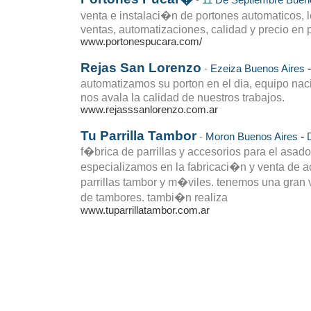
-
11 De Septiembre
Buen
venta e instalaci�n de portones automaticos, le
ventas, automatizaciones, calidad y precio en 
www.portonespucara.com/
Rejas San Lorenzo
-
Ezeiza
Buenos Aires
automatizamos su porton en el dia, equipo nac
nos avala la calidad de nuestros trabajos.
www.rejasssanlorenzo.com.ar
Tu Parrilla Tambor
-
-
Moron
Buenos Aires
f�brica de parrillas y accesorios para el asador
especializamos en la fabricaci�n y venta de a
parrillas tambor y m�viles. tenemos una gra
de tambores. tambi�n realiza
www.tuparrillatambor.com.ar