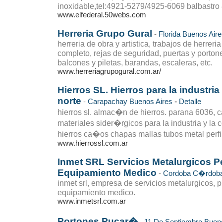
inoxidable,tel:4921-5279/4925-6069 balbastro 
www.elfederal.50webs.com
Herreria Grupo Gural
-
Florida
Buenos Aire
herreria de obra y artistica, trabajos de herreri
completo, rejas de seguridad, puertas y porton
balcones y piletas, barandas, escaleras, etc.
www.herreriagrupogural.com.ar/
Hierros SL. Hierros para la industri
norte
-
-
Carapachay
Buenos Aires
Detalle
hierros sl. almac�n de hierros. parana 6036, 
materiales sider�rgicos para la industria y la
hierros ca�os chapas mallas tubos metal perf
www.hierrossl.com.ar
Inmet SRL Servicios Metalurgicos P
Equipamiento Medico
-
Cordoba
C�rdob
inmet srl, empresa de servicios metalurgicos, 
equipamiento medico.
www.inmetsrl.com.ar
Portones Pucar�