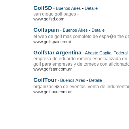
GolfSD
-
-
Buenos Aires
Detalle
san diego golf pages -
www.golfsd.com
Golfspain
-
-
Buenos Aires
Detalle
el web de golf mas completo de espa�a the defin
www.golfspain.com/
Golfstar Argentina
-
Abasto
Capital Federal
empresa de eduardo romero especializada en l
golf para empresas y de torneos con aficionad
www.golfstar.com.ar
GolfTour
-
-
Buenos Aires
Detalle
organizaci�n de eventos, venta de indumentari
www.golftour.com.ar