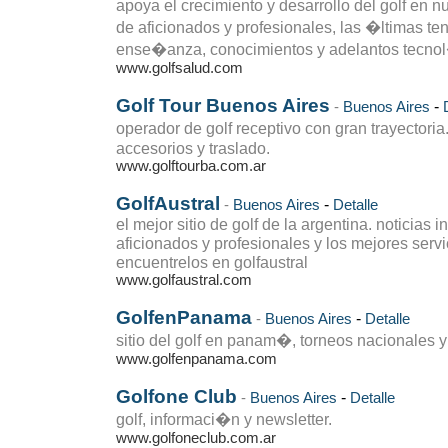
apoya el crecimiento y desarrollo del golf en 
de aficionados y profesionales, las �ltimas te
ense�anza, conocimientos y adelantos tecnol�
www.golfsalud.com
Golf Tour Buenos Aires
-
-
Buenos Aires
operador de golf receptivo con gran trayectori
accesorios y traslado.
www.golftourba.com.ar
GolfAustral
-
-
Buenos Aires
Detalle
el mejor sitio de golf de la argentina. noticias 
aficionados y profesionales y los mejores servic
encuentrelos en golfaustral
www.golfaustral.com
GolfenPanama
-
-
Buenos Aires
Detalle
sitio del golf en panam�, torneos nacionales y
www.golfenpanama.com
Golfone Club
-
-
Buenos Aires
Detalle
golf, informaci�n y newsletter.
www.golfoneclub.com.ar