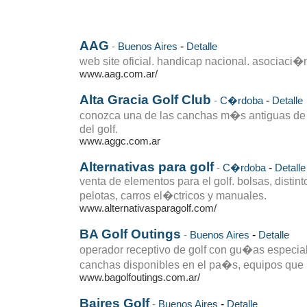
AAG
-
-
Buenos Aires
Detalle
web site oficial. handicap nacional. asociaci�n
www.aag.com.ar/
Alta Gracia Golf Club
-
-
C�rdoba
Detalle
conozca una de las canchas m�s antiguas de 
del golf.
www.aggc.com.ar
Alternativas para golf
-
-
C�rdoba
Detalle
venta de elementos para el golf. bolsas, distint
pelotas, carros el�ctricos y manuales.
www.alternativasparagolf.com/
BA Golf Outings
-
-
Buenos Aires
Detalle
operador receptivo de golf con gu�as especia
canchas disponibles en el pa�s, equipos que p
www.bagolfoutings.com.ar/
Baires Golf
-
-
Buenos Aires
Detalle