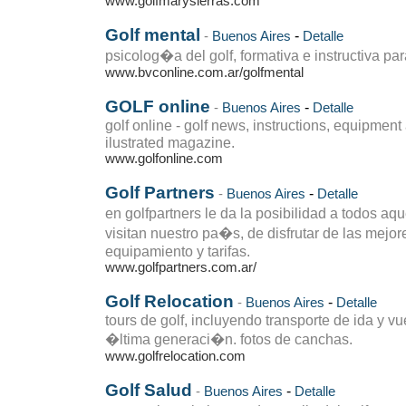
www.golfmarysierras.com
Golf mental
-
-
Buenos Aires
Detalle
psicolog�a del golf, formativa e instructiva pa
www.bvconline.com.ar/golfmental
GOLF online
-
-
Buenos Aires
Detalle
golf online - golf news, instructions, equipmen
ilustrated magazine.
www.golfonline.com
Golf Partners
-
-
Buenos Aires
Detalle
en golfpartners le da la posibilidad a todos aq
visitan nuestro pa�s, de disfrutar de las mejo
equipamiento y tarifas.
www.golfpartners.com.ar/
Golf Relocation
-
-
Buenos Aires
Detalle
tours de golf, incluyendo transporte de ida y v
�ltima generaci�n. fotos de canchas.
www.golfrelocation.com
Golf Salud
-
-
Buenos Aires
Detalle