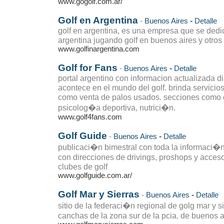
www.gogolf.com.ar/
Golf en Argentina
-
-
Buenos Aires
Detalle
golf en argentina, es una empresa que se dedic
argentina jugando golf en buenos aires y otros 
www.golfinargentina.com
Golf for Fans
-
-
Buenos Aires
Detalle
portal argentino con informacion actualizada d
acontece en el mundo del golf. brinda servicios
como venta de palos usados. secciones como cl
psicolog�a deportiva, nutrici�n.
www.golf4fans.com
Golf Guide
-
-
Buenos Aires
Detalle
publicaci�n bimestral con toda la informaci�n s
con direcciones de drivings, proshops y acceso
clubes de golf
www.golfguide.com.ar/
Golf Mar y Sierras
-
-
Buenos Aires
Detalle
sitio de la federaci�n regional de golg mar y s
canchas de la zona sur de la pcia. de buenos ai