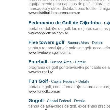
equipamiento para canchas de golf , colorant
marcadora y otros. distribuidores loctite. fumig
www.distribuidorasurena.com.ar
Federacion de Golf de C�rdoba
-
C�
portal cordob�s de golf. las mejores canchas y 
www.fedegolfcba.com.ar
Five towers golf
-
-
Buenos Aires
Detalle
venta y reparaci�n de palos de golf. accesorio
www.fivetowersgolf.com.ar
Fourball
-
-
Buenos Aires
Detalle
programa de golf por televisi�n por cable de a
www.fourball.tv
Fun Golf
-
-
Capital Federal
Detalle
portal de golf, con informaci�n sobre canchas,
www.fungolf.com.ar
Gogolf
-
-
Capital Federal
Detalle
tienda de art�culos de golf, excelentes precios