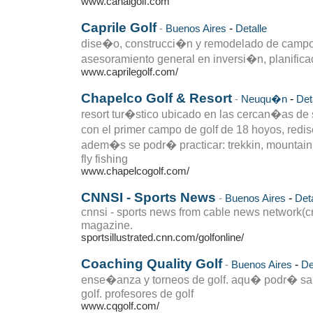
www.canalgolf.com
Caprile Golf
-
-
Buenos Aires
Detalle
dise�o, construcci�n y remodelado de campos
asesoramiento general en inversi�n, planifica
www.caprilegolf.com/
Chapelco Golf & Resort
-
-
Neuqu�n
Det
resort tur�stico ubicado en las cercan�as de
con el primer campo de golf de 18 hoyos, redi
adem�s se podr� practicar: trekkin, mountain b
fly fishing
www.chapelcogolf.com/
CNNSI - Sports News
-
-
Buenos Aires
Deta
cnnsi - sports news from cable news network(cn
magazine.
sportsillustrated.cnn.com/golfonline/
Coaching Quality Golf
-
-
Buenos Aires
De
ense�anza y torneos de golf. aqu� podr� sab
golf. profesores de golf
www.cqgolf.com/