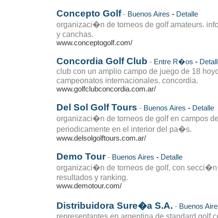
Concepto Golf
-
-
Buenos Aires
Detalle
organizaci�n de torneos de golf amateurs. inf
y canchas.
www.conceptogolf.com/
Concordia Golf Club
-
-
Entre R�os
Detal
club con un amplio campo de juego de 18 hoyo
campeonatos internacionales. concordia.
www.golfclubconcordia.com.ar/
Del Sol Golf Tours
-
-
Buenos Aires
Detalle
organizaci�n de torneos de golf en campos del
periodicamente en el interior del pa�s.
www.delsolgolftours.com.ar/
Demo Tour
-
-
Buenos Aires
Detalle
organizaci�n de torneos de golf, con secci�n 
resultados y ranking.
www.demotour.com/
Distribuidora Sure�a S.A.
-
Buenos Aire
representantes en argentina de standard golf c