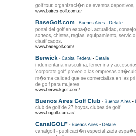
golf tour. organizaci�n de eventos deportivos,
www.baires-golf.com.ar
BaseGolf.com
-
-
Buenos Aires
Detalle
portal del golf en espa�ol. actualidad, consejo
sorteos, chistes, reglas, equipamiento, servicio
clasificados.
www.basegolf.com/
Berwick
-
-
Capital Federal
Detalle
indumentaria masculina, femenina y accesorios
'corporate golf' provee a las empresas art�cu
m�sma calidad que se comercializa en las pr
de golf para mujeres
www.berwickgolf.com/
Buenos Aires Golf Club
-
-
Buenos Aires
club de golf de 27 hoyos. clubes de golf
www.bagolf.com.ar/
CanalGOLF
-
-
Buenos Aires
Detalle
canalgolf - publicaci�n especializada espa�o