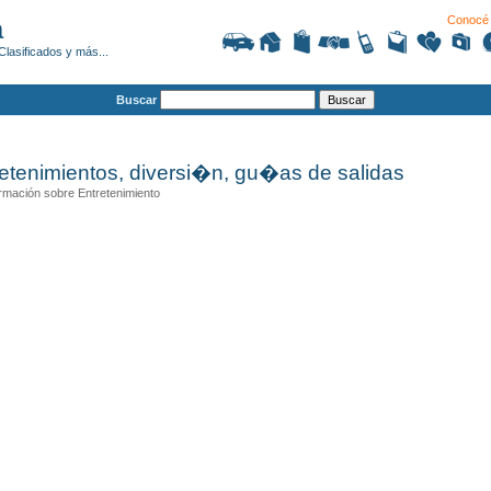
Conocé 
a
Clasificados y más...
Buscar
etenimientos, diversi�n, gu�as de salidas
ormación sobre Entretenimiento