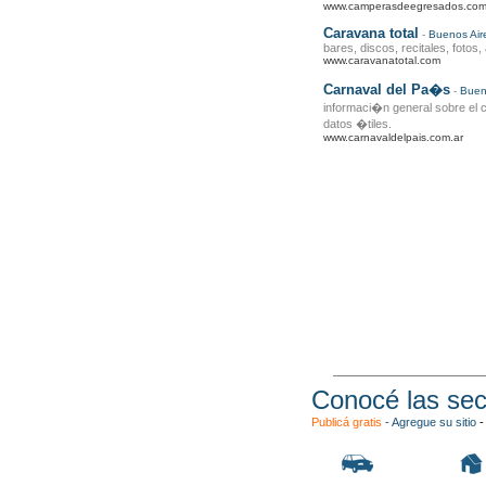
www.camperasdeegresados.com
Caravana total
-
Buenos Air
bares, discos, recitales, fotos,
www.caravanatotal.com
Carnaval del Pa�s
-
Buen
informaci�n general sobre el 
datos �tiles.
www.carnavaldelpais.com.ar
Conocé las sec
Publicá gratis
-
Agregue su sitio