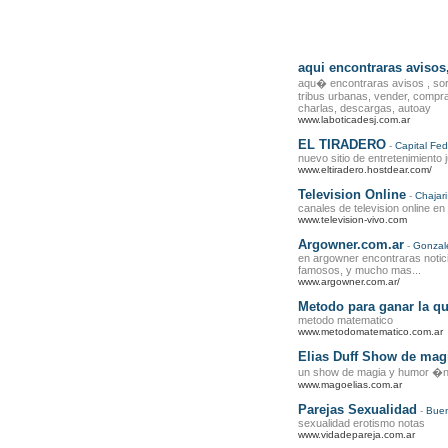
aqui encontraras avisos,
aqu� encontraras avisos , sort
tribus urbanas, vender, compra
charlas, descargas, autoay
www.laboticadesj.com.ar
EL TIRADERO
-
Capital Fed
nuevo sitio de entretenimiento 
www.eltiradero.hostdear.com/
Television Online
-
Chajari
canales de television online en
www.television-vivo.com
Argowner.com.ar
-
Gonzal
en argowner encontraras noticias
famosos, y mucho mas...
www.argowner.com.ar/
Metodo para ganar la qu
metodo matematico
www.metodomatematico.com.ar
Elias Duff Show de mag
un show de magia y humor �nico
www.magoelias.com.ar
Parejas Sexualidad
-
Buen
sexualidad erotismo notas
www.vidadepareja.com.ar