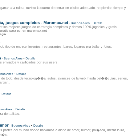
e
ganar a la ruleta, tuviste la suerte de entrar en el sitio adecuado. no pierdas tiempo y
ia, juegos completos - Maromax.net
-
-
Buenos Aires
Detalle
t los mejores juegos de estrategia completos y demos 100% jugables y gratis.
 gratis para pc. en maromax.net
egia
e
do tipo de entretenimientos. restaurantes, bares, lugares pra bailar y fotos.
a
-
-
Buenos Aires
Detalle
 enviados y calificados por sus users.
-
nos Aires
Detalle
r de todo, desde tecnolog��a, autos, avances de la web, hasta pel��culas, series,
rgar...
-
Detalle
-
os Aires
Detalle
�a de salidas.
Humor
-
-
Buenos Aires
Detalle
as partes del mundo donde hablamos a diario de amor, humor, pol�tica, liberar la ira,
 m�s.