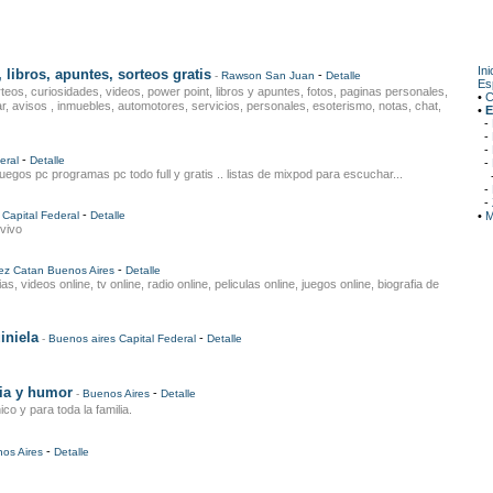
Ini
 libros, apuntes, sorteos gratis
-
-
Rawson
San Juan
Detalle
Es
eos, curiosidades, videos, power point, libros y apuntes, fotos, paginas personales,
•
C
r, avisos , inmuebles, automotores, servicios, personales, esoterismo, notas, chat,
•
E
-
-
-
-
eral
Detalle
-
juegos pc programas pc todo full y gratis .. listas de mixpod para escuchar...
-
-
-
Capital Federal
Detalle
•
M
 vivo
-
ez Catan
Buenos Aires
Detalle
, videos online, tv online, radio online, peliculas online, juegos online, biografia de
iniela
-
-
Buenos aires
Capital Federal
Detalle
ia y humor
-
-
Buenos Aires
Detalle
 y para toda la familia.
-
os Aires
Detalle