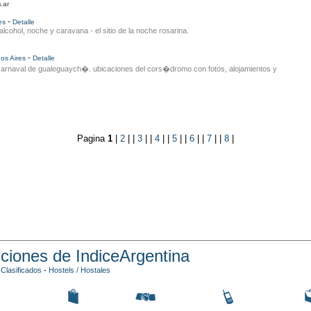
.ar
-
es
Detalle
 alcohol, noche y caravana - el sitio de la noche rosarina.
-
os Aires
Detalle
carnaval de gualeguaych�. ubicaciones del cors�dromo con fotos, alojamientos y
Pagina
1
|
2
| |
3
| |
4
| |
5
| |
6
| |
7
| |
8
|
ciones de IndiceArgentina
-
Clasificados
-
Hostels / Hostales