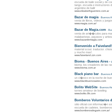
escuela de baile social y de c
tango. escuela e instructores d
argentino de ballr
www.elizabethguerrero.com.ar
Bazar de magia
-
Buenos A
venta de libros, videos y juego
www.magia.com.ar/
Bazar de Magia.com
-
Bu
venta de art��culos para ma
malabaristas, payasos y artista
www.bazardemagia.com
Bienvenido a Faiveland!
material scout. traductor. chist
y mucho mas!.
www.faiveland.zzn.com
Bioma - Buenos Aires - 
bioma. los creadores de las r
www.bioma.com.ar
Black piano bar
-
Buenos A
un cl�sico en la noche de bu
www.blackbuenosaires.com
Bolito WebSite
-
Buenos Ai
torneo amateur de bowling
www.bolito.8k.com
Bomberos Voluntarios 
sitio oficial con informaci�n s
escuela de cadetes. bomberos 
www.bomberosdegarin.com.ar/