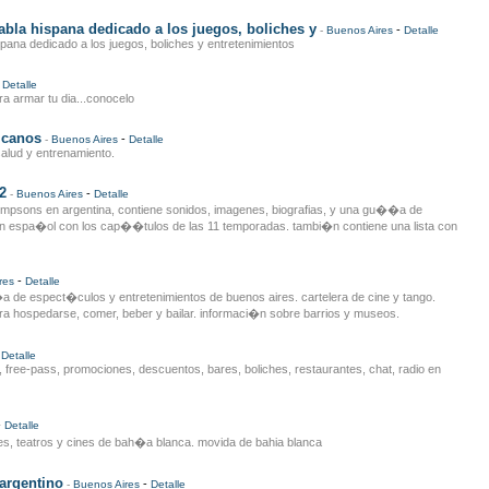
abla hispana dedicado a los juegos, boliches y
-
-
Buenos Aires
Detalle
spana dedicado a los juegos, boliches y entretenimientos
-
Detalle
ra armar tu dia...conocelo
icanos
-
-
Buenos Aires
Detalle
 salud y entrenamiento.
2
-
-
Buenos Aires
Detalle
 simpsons en argentina, contiene sonidos, imagenes, biografias, y una gu��a de
espa�ol con los cap��tulos de las 11 temporadas. tambi�n contiene una lista con
-
res
Detalle
a de espect�culos y entretenimientos de buenos aires. cartelera de cine y tango.
 hospedarse, comer, beber y bailar. informaci�n sobre barrios y museos.
-
Detalle
, free-pass, promociones, descuentos, bares, boliches, restaurantes, chat, radio en
-
Detalle
tes, teatros y cines de bah�a blanca. movida de bahia blanca
 argentino
-
-
Buenos Aires
Detalle