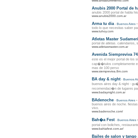
www.antiaburrimiento.com
Anubis 2000 Portal de h
anubis 2000 portal de habla hi
www.anubis2000.com.ar
Arma tu dia
-
Buenos Aires
todo lo que necesitas saber pa
www.tuhoy.com
Atletas Master Sudamer
portal de atletas. calendarios,
www.atletasmaster.com.ar
Avenida Siempreviva 74
este es el mejor portal de los
cap��tulos completamente en 
mas de 100 perso
www.siempreviva.8m.com
BA day & night
-
Buenos Ai
buenos aires day & night - gu�
recomendaci�n de lugares para
www.badaynight.com.ar
BAdenoche
-
Buenos Aires
buenos aires de noche. fiestas
vivo.
www.badenoche.com/
Bah�a Fest
-
Buenos Aires
portal con boliches, restauran
www.bahiafest.com.ar/
Bailes de salon y tango