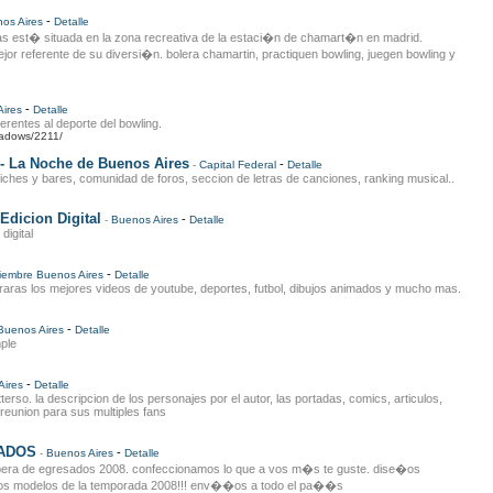
-
os Aires
Detalle
as est� situada en la zona recreativa de la estaci�n de chamart�n en madrid.
or referente de su diversi�n. bolera chamartin, practiquen bowling, juegen bowling y
-
ires
Detalle
erentes al deporte del bowling.
eadows/2211/
- La Noche de Buenos Aires
-
-
Capital Federal
Detalle
iches y bares, comunidad de foros, seccion de letras de canciones, ranking musical..
Edicion Digital
-
-
Buenos Aires
Detalle
digital
-
iembre
Buenos Aires
Detalle
raras los mejores videos de youtube, deportes, futbol, dibujos animados y mucho mas.
-
Buenos Aires
Detalle
mple
-
Aires
Detalle
terso. la descripcion de los personajes por el autor, las portadas, comics, articulos,
 reunion para sus multiples fans
ADOS
-
-
Buenos Aires
Detalle
era de egresados 2008. confeccionamos lo que a vos m�s te guste. dise�os
mos modelos de la temporada 2008!!! env��os a todo el pa��s