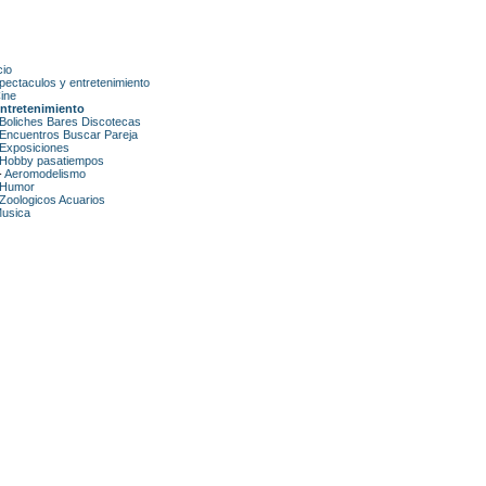
cio
pectaculos y entretenimiento
ine
ntretenimiento
Boliches Bares Discotecas
Encuentros Buscar Pareja
Exposiciones
Hobby pasatiempos
-
Aeromodelismo
Humor
Zoologicos Acuarios
usica