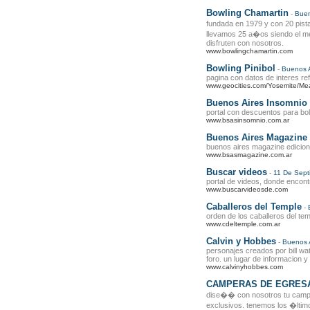
Bowling Chamartin
-
Buen
fundada en 1979 y con 20 pist
llevamos 25 a�os siendo el mej
disfruten con nosotros.
www.bowlingchamartin.com
Bowling Pinibol
-
Buenos A
pagina con datos de interes ref
www.geocities.com/Yosemite/M
Buenos Aires Insomnio 
portal con descuentos para bol
www.bsasinsomnio.com.ar
Buenos Aires Magazine 
buenos aires magazine edicion 
www.bsasmagazine.com.ar
Buscar videos
-
11 De Sept
portal de videos, donde encont
www.buscarvideosde.com
Caballeros del Temple
-
orden de los caballeros del te
www.cdeltemple.com.ar
Calvin y Hobbes
-
Buenos 
personajes creados por bill wat
foro. un lugar de informacion y
www.calvinyhobbes.com
CAMPERAS DE EGRES
dise�� con nosotros tu camp
exclusivos. tenemos los �lti