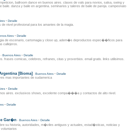
ompeticion, ballroom dance en buenos aires. clases de vals para novios, salsa, swing y
e baile. danza y baile en argentina. seminarios y taleres de baile de pareja. campeonato
-
ires
Detalle
s de nivel profesional para los amantes de la magia.
-
enos Aires
Detalle
gia de escenario, cartomagia y close up, adem�s deproductos espec��ficos para
s callejeros.
-
-
Buenos Aires
Detalle
es. frases comicas, celebres, refranes, citas y proverbios. email gratis. links utilisimos.
Argentina [Bioma]
-
-
Buenos Aires
Detalle
aves mas importantes de sudamerica
-
ires
Detalle
enos aires. exclusivos shows, excelente compa���a y contactos de alto nivel.
-
res
Detalle
de Gar�n
-
-
Buenos Aires
Detalle
obre su historia, autoridades, m�viles antiguos y actuales, estad�sticas, noticias y
voluntarios