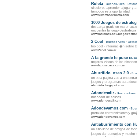
Ruleta
-
-
Buenos Aires
Detall
si quieres aprender a jugar y a 
tampoco esta oportunidad.
www.sistemasderuleta.com
1000 Juegos de estrateg
descarga gratis en maromax.ne
encuentra tu juego destrategia
www.maromax.net/Juegos/estrat
2 Cool
-
-
Buenos Aires
Detall
too cool - informaci�n sobre to
www.2cool.com.ar
A la grande le puse cuc
mejores videos de los simpsons
www.lepusecuca.com.ar
Aburriiido, oseo 2.0
-
Bue
en esta pagina vas a encontra
juegos y programas para desca
aburriiido.blogspot.com
Adondesalir
-
Buenos Aires
buscador de salidas
www.adondesalir.com
Adondevamos.com
-
Buen
portal de entretenimiento y gu
www.adondevamos.com
Antiaburrimiento con 
un sitio lleno de amigos de tod
juegos dar consejos y mucho