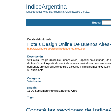
IndiceArgentina
Guia de Sitios web de Argentina. Clasificados y más...
Buscar
Detalle del sitio web
Hotels Design Online De Buenos Aires-
http://www.hotelsdesignonlinedebuenosaires.com
Descripción
\\\" Hotels Design Online De Buenos Aires, Especial en el mundo, Un 
de ArtetCiment, A partir de sus indicaciones enviadas a nuestras cons
personalizaremos el suelo de piso calcareo y simularemos gr�fica y 
su suelo ante
Categoría
Veterinarias
Región
11 De Septiembre Provincia Buenos Aires
Tags
Conocé las secciones de Indice