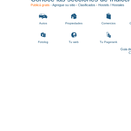
Publicá gratis
-
Agregue su sitio
-
Clasificados
-
Hostels / Hostales
Autos
Propiedades
Comercios
C
Fotolog
Tu web
Tu Pagerank
Guia de
C