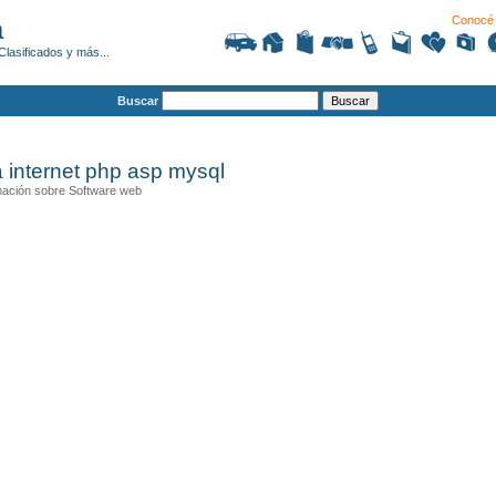
Conocé 
a
Clasificados y más...
Buscar
 internet php asp mysql
mación sobre Software web