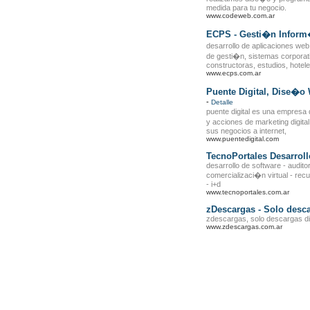
medida para tu negocio.
www.codeweb.com.ar
ECPS - Gesti�n Inform
desarrollo de aplicaciones web
de gesti�n, sistemas corporativ
constructoras, estudios, hotele
www.ecps.com.ar
Puente Digital, Dise�o
-
Detalle
puente digital es una empresa
y acciones de marketing digit
sus negocios a internet,
www.puentedigital.com
TecnoPortales Desarroll
desarrollo de software - audito
comercializaci�n virtual - re
- i+d
www.tecnoportales.com.ar
zDescargas - Solo desca
zdescargas, solo descargas di
www.zdescargas.com.ar