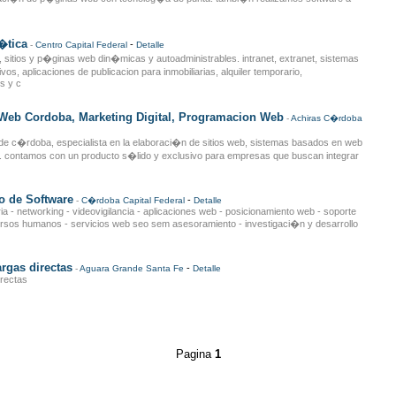
�tica
-
-
Centro
Capital Federal
Detalle
, sitios y p�ginas web din�micas y autoadministrables. intranet, extranet, sistemas
os, aplicaciones de publicacion para inmobiliarias, alquiler temporario,
s y c
 Web Cordoba, Marketing Digital, Programacion Web
-
Achiras
C�rdoba
 de c�rdoba, especialista en la elaboraci�n de sitios web, sistemas basados en web
al. contamos con un producto s�lido y exclusivo para empresas que buscan integrar
o de Software
-
-
C�rdoba
Capital Federal
Detalle
ria - networking - videovigilancia - aplicaciones web - posicionamiento web - soporte
cursos humanos - servicios web seo sem asesoramiento - investigaci�n y desarrollo
rgas directas
-
-
Aguara Grande
Santa Fe
Detalle
rectas
Pagina
1