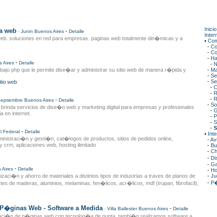
Inicio
a web
-
-
Junin
Buenos Aires
Detalle
Inter
 web. soluciones en red para empresas. paginas web totalmente din�micas y a
•
Com
-
Co
-
Co
-
Ha
-
 Aires
Detalle
-
N
bajo php que le permite dise�ar y administrar su sitio web de manera r�pida y
-
Ma
-
Se
-
Se
itio web
-
C
-
R
-
R
-
Septiembre
Buenos Aires
Detalle
-
So
 brinda servicios de dise�o web y marketing digital para empresas y profesionales
-
G
 en internet.
-
P
-
S
-
S
-
l Federal
Detalle
•
Inte
nistraci�n y gesti�n, cat�logos de productos, sitios de pedidos online,
-
Av
 crm, aplicaciones web, hosting ilimitado
-
Bu
-
Ch
-
Di
-
Ga
-
 Aires
Detalle
-
Ho
zaci�n y ahorro de materiales a distintos tipos de industrias a traves de planos de
-
Ju
-
P�
tes de maderas, aluminios, melaminas, fen�licos, acr�licos, mdf (trupan, fibrofacil),
�ginas Web - Software a Medida
-
-
Villa Ballester
Buenos Aires
Detalle
aci�n de p�ginas web con tecnolog�a de punta. tambi�n realizamos software a