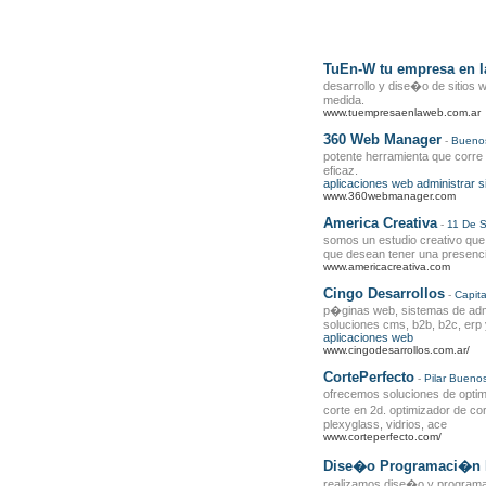
TuEn-W tu empresa en l
desarrollo y dise�o de sitios
medida.
www.tuempresaenlaweb.com.ar
360 Web Manager
-
Buenos
potente herramienta que corre 
eficaz.
aplicaciones web
administrar s
www.360webmanager.com
America Creativa
-
11 De 
somos un estudio creativo que
que desean tener una presencia
www.americacreativa.com
Cingo Desarrollos
-
Capita
p�ginas web, sistemas de admi
soluciones cms, b2b, b2c, erp y
aplicaciones web
www.cingodesarrollos.com.ar/
CortePerfecto
-
Pilar
Buenos
ofrecemos soluciones de optimi
corte en 2d. optimizador de cor
plexyglass, vidrios, ace
www.corteperfecto.com/
Dise�o Programaci�n P
realizamos dise�o y program