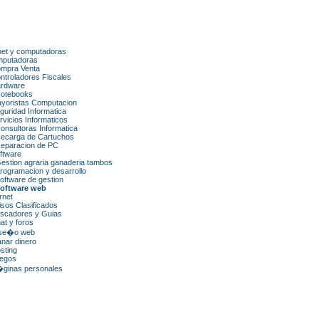
net y computadoras
putadoras
mpra Venta
ntroladores Fiscales
rdware
otebooks
yoristas Computacion
guridad Informatica
rvicios Informaticos
onsultoras Informatica
ecarga de Cartuchos
eparacion de PC
ftware
estion agraria ganaderia tambos
rogramacion y desarrollo
oftware de gestion
oftware web
rnet
isos Clasificados
scadores y Guias
at y foros
se�o web
nar dinero
sting
egos
ginas personales