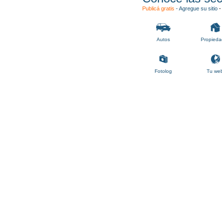
Publicá gratis
-
Agregue su sitio
Autos
Propieda
Fotolog
Tu we