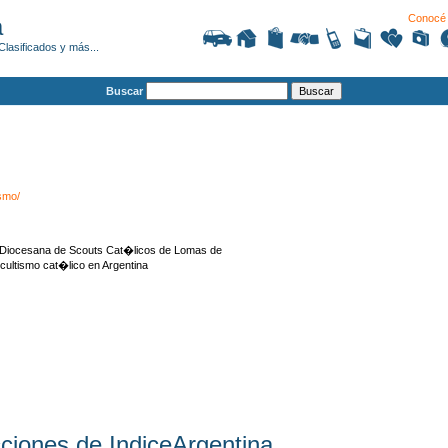
Conocé 
a
Clasificados y más...
Buscar
smo/
n Diocesana de Scouts Cat�licos de Lomas de
ultismo cat�lico en Argentina
ciones de IndiceArgentina