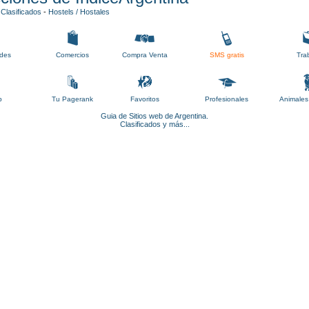
-
Clasificados
-
Hostels / Hostales
des
Comercios
Compra Venta
SMS gratis
Tra
b
Tu Pagerank
Favoritos
Profesionales
Animales
Guia de Sitios web de Argentina.
Clasificados y más...