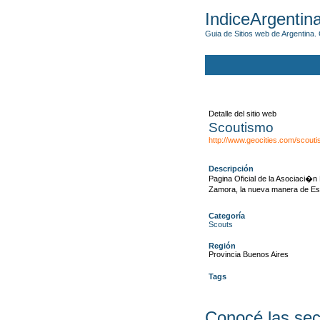
IndiceArgentin
Guia de Sitios web de Argentina. 
Detalle del sitio web
Scoutismo
http://www.geocities.com/scouti
Descripción
Pagina Oficial de la Asociaci�
Zamora, la nueva manera de Esc
Categoría
Scouts
Región
Provincia Buenos Aires
Tags
Conocé las sec