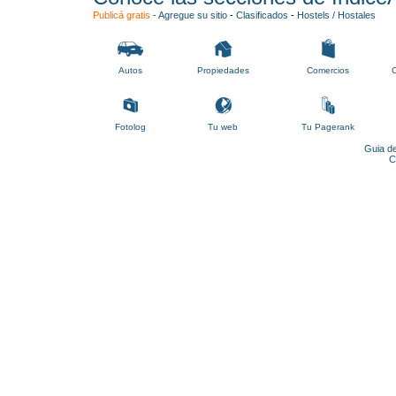
Publicá gratis
-
Agregue su sitio
-
Clasificados
-
Hostels / Hostales
Autos
Propiedades
Comercios
C
Fotolog
Tu web
Tu Pagerank
Guia de
C