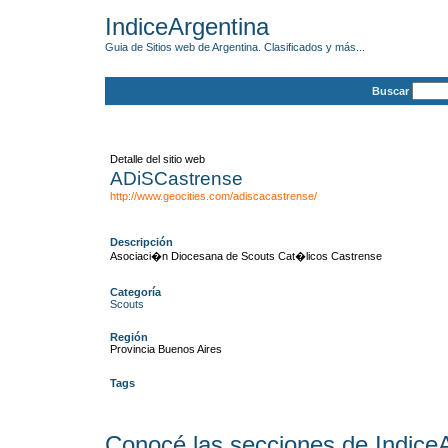
IndiceArgentina
Guia de Sitios web de Argentina. Clasificados y más...
Buscar
Detalle del sitio web
ADiSCastrense
http://www.geocities.com/adiscacastrense/
Descripción
Asociaci�n Diocesana de Scouts Cat�licos Castrense
Categoría
Scouts
Región
Provincia Buenos Aires
Tags
Conocé las secciones de Indice