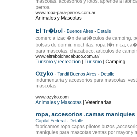
mascotas. accesorios y fotos. aprende a fabrica
perros.
www.ropa-para-perros.com.ar
Animales y Mascotas
El Tr�bol
-
-
Buenos Aires
Detalle
comercializaci�n de art�culos de camping, pe
bolsas de dormir, mochilas, ropa t�rmica, ca�
para mascotas. chacabuco. articulos de campi
www.eltrebolchacabuco.com.ar/
Turismo y recreacion
|
Turismo
| Camping
Ozyko
-
-
Tandil
Buenos Aires
Detalle
indumentaria y accesorios para mascotas. vest
mascotas
www.ozyko.com
Animales y Mascotas
| Veterinarias
ropa, accesorios ,camas maniquies
-
Capital Federal
Detalle
fabricamos ropa capas pilotos buzos ,accesori
maniquies para mascotas ventas por mayor y 