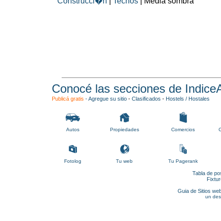
Construcci�n
|
Techos
| Media sombra
Conocé las secciones de Indice
Publicá gratis
-
Agregue su sitio
-
Clasificados
-
Hostels / Hostales
Autos
Propiedades
Comercios
C
Fotolog
Tu web
Tu Pagerank
Tabla de po
Fixtu
Guia de Sitios web
un des