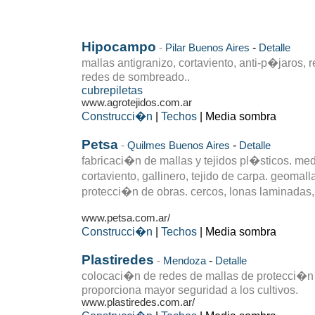
Hipocampo
-
-
Pilar
Buenos Aires
Detalle
mallas antigranizo, cortaviento, anti-p�jaros, 
redes de sombreado..
cubrepiletas
www.agrotejidos.com.ar
Construcci�n
|
Techos
| Media sombra
Petsa
-
-
Quilmes
Buenos Aires
Detalle
fabricaci�n de mallas y tejidos pl�sticos. me
cortaviento, gallinero, tejido de carpa. geoma
protecci�n de obras. cercos, lonas laminadas, 
www.petsa.com.ar/
Construcci�n
|
Techos
| Media sombra
Plastiredes
-
-
Mendoza
Detalle
colocaci�n de redes de mallas de protecci�n
proporciona mayor seguridad a los cultivos.
www.plastiredes.com.ar/