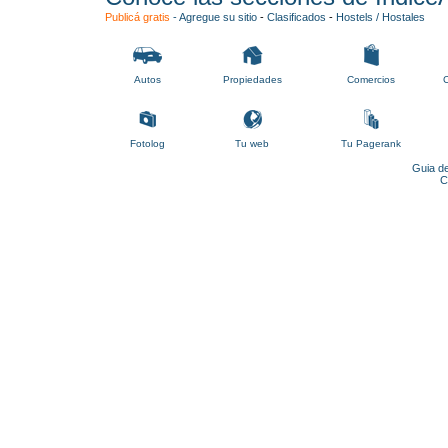
Publicá gratis
-
Agregue su sitio
-
Clasificados
-
Hostels / Hostales
Autos
Propiedades
Comercios
C
Fotolog
Tu web
Tu Pagerank
Guia de
C