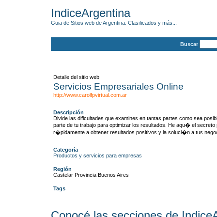
IndiceArgentina
Guia de Sitios web de Argentina. Clasificados y más...
Buscar
Detalle del sitio web
Servicios Empresariales Online
http://www.carolfpvirtual.com.ar
Descripción
Divide las dificultades que examines en tantas partes como sea posib
parte de tu trabajo para optimizar los resultados. He aqu� el secreto 
r�pidamente a obtener resultados positivos y la soluci�n a tus nego
Categoría
Productos y servicios para empresas
Región
Castelar Provincia Buenos Aires
Tags
Conocé las secciones de Indice