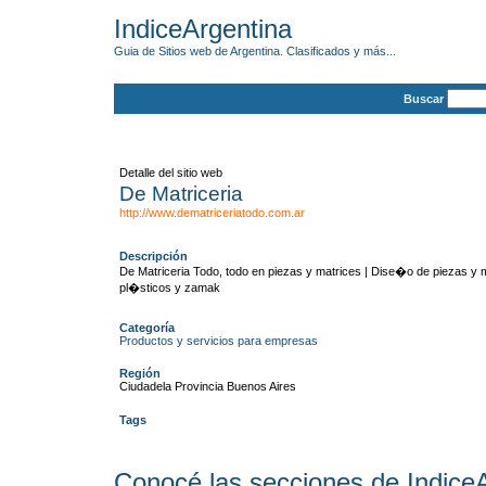
IndiceArgentina
Guia de Sitios web de Argentina. Clasificados y más...
Buscar
Detalle del sitio web
De Matriceria
http://www.dematriceriatodo.com.ar
Descripción
De Matriceria Todo, todo en piezas y matrices | Dise�o de piezas y 
pl�sticos y zamak
Categoría
Productos y servicios para empresas
Región
Ciudadela Provincia Buenos Aires
Tags
Conocé las secciones de Indice