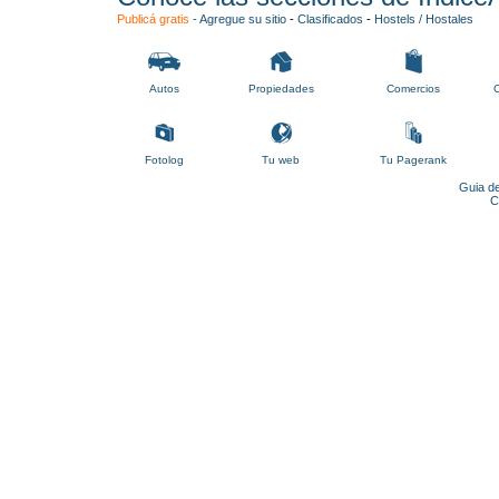
Publicá gratis
-
Agregue su sitio
-
Clasificados
-
Hostels / Hostales
Autos
Propiedades
Comercios
C
Fotolog
Tu web
Tu Pagerank
Guia de
C