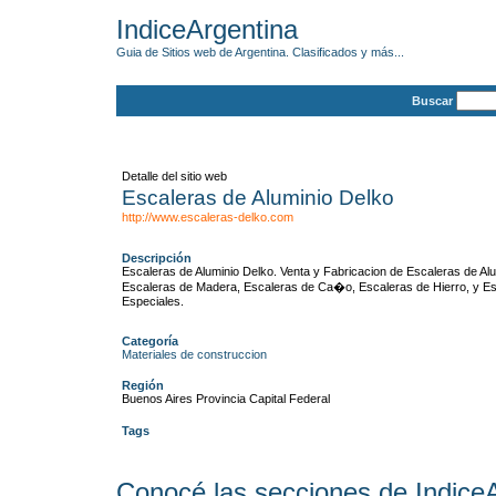
IndiceArgentina
Guia de Sitios web de Argentina. Clasificados y más...
Buscar
Detalle del sitio web
Escaleras de Aluminio Delko
http://www.escaleras-delko.com
Descripción
Escaleras de Aluminio Delko. Venta y Fabricacion de Escaleras de Alu
Escaleras de Madera, Escaleras de Ca�o, Escaleras de Hierro, y E
Especiales.
Categoría
Materiales de construccion
Región
Buenos Aires Provincia Capital Federal
Tags
Conocé las secciones de Indice