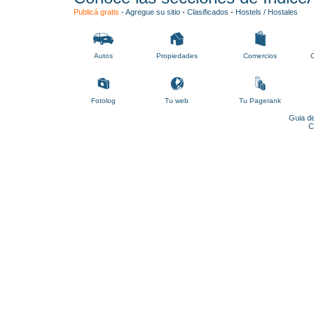
Publicá gratis
-
Agregue su sitio
-
Clasificados
-
Hostels / Hostales
Autos
Propiedades
Comercios
C
Fotolog
Tu web
Tu Pagerank
Guia de
C