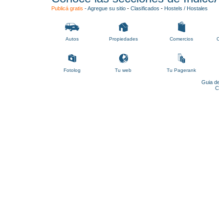
Publicá gratis
-
Agregue su sitio
-
Clasificados
-
Hostels / Hostales
Autos
Propiedades
Comercios
C
Fotolog
Tu web
Tu Pagerank
Guia de
C