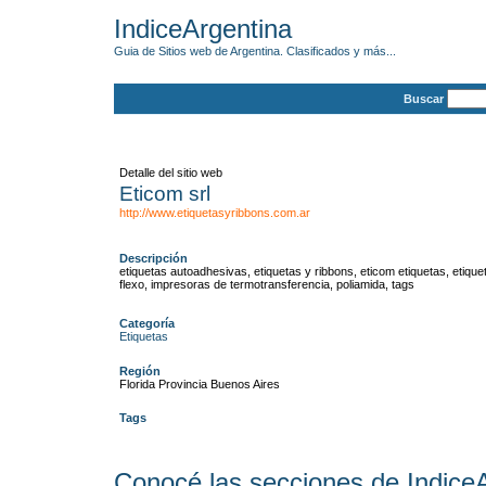
IndiceArgentina
Guia de Sitios web de Argentina. Clasificados y más...
Buscar
Detalle del sitio web
Eticom srl
http://www.etiquetasyribbons.com.ar
Descripción
etiquetas autoadhesivas, etiquetas y ribbons, eticom etiquetas, etiqu
flexo, impresoras de termotransferencia, poliamida, tags
Categoría
Etiquetas
Región
Florida Provincia Buenos Aires
Tags
Conocé las secciones de Indice