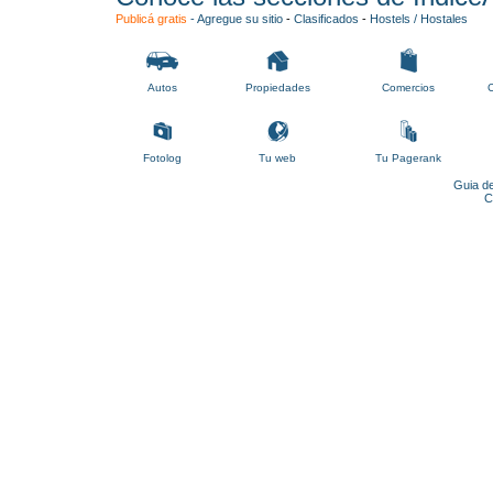
Publicá gratis
-
Agregue su sitio
-
Clasificados
-
Hostels / Hostales
Autos
Propiedades
Comercios
C
Fotolog
Tu web
Tu Pagerank
Guia de
C