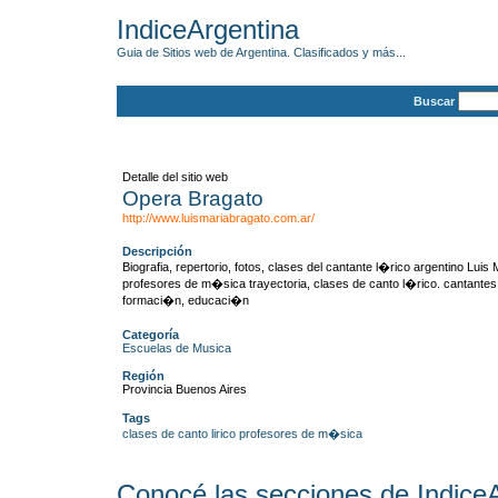
IndiceArgentina
Guia de Sitios web de Argentina. Clasificados y más...
Buscar
Detalle del sitio web
Opera Bragato
http://www.luismariabragato.com.ar/
Descripción
Biografia, repertorio, fotos, clases del cantante l�rico argentino Luis
profesores de m�sica trayectoria, clases de canto l�rico. cantantes, 
formaci�n, educaci�n
Categoría
Escuelas de Musica
Región
Provincia Buenos Aires
Tags
clases de canto lirico
profesores de m�sica
Conocé las secciones de Indice