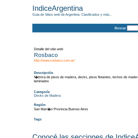
IndiceArgentina
Guia de Sitios web de Argentina. Clasificados y más...
Buscar
Detalle del sitio web
Rosbaco
http://www.rosbaco.com.ar/
Descripción
f�brica de pisos de madera, decks, pisos flotantes, techos de mader
laminados
Categoría
Decks de Madera
Región
San Mart�n Provincia Buenos Aires
Tags
Conocé las secciones de Indice