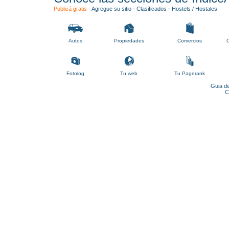
Publicá gratis
-
Agregue su sitio
-
Clasificados
-
Hostels / Hostales
Autos
Propiedades
Comercios
C
Fotolog
Tu web
Tu Pagerank
Guia de
C