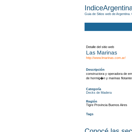
IndiceArgentin
Guia de Sitios web de Argentina. 
Detalle del sitio web
Las Marinas
http://www.lmarinas.com.ar/
Descripción
constructora y operadora de e
de hormig�n y marinas flotante
Categoría
Decks de Madera
Región
Tigre Provincia Buenos Aires
Tags
Conocé las sec