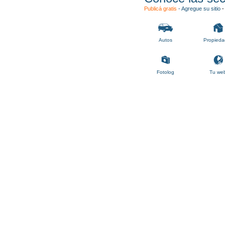
Publicá gratis
-
Agregue su sitio
Autos
Propieda
Fotolog
Tu we