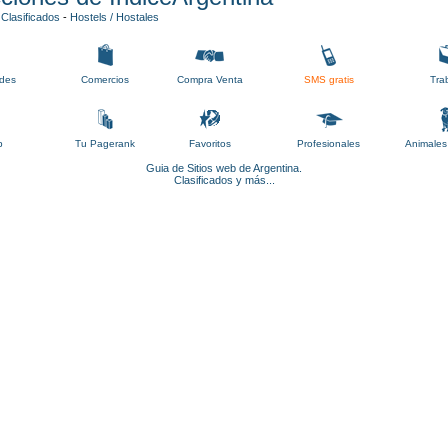
-
Clasificados
-
Hostels / Hostales
des
Comercios
Compra Venta
SMS gratis
Tra
b
Tu Pagerank
Favoritos
Profesionales
Animales
Guia de Sitios web de Argentina.
Clasificados y más...