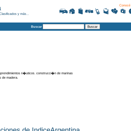
Conocé 
a
Clasificados y más...
Buscar
mprendimientos n�uticos. construcci�n de marinas
s de madera.
ciones de IndiceArgentina